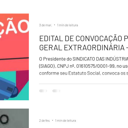
3 de mar.
1 min de leitura
EDITAL DE CONVOCAÇÃO 
GERAL EXTRAORDINÁRIA - 
O Presidente do SINDICATO DAS INDÚSTR
(SIAGO) , CNPJ nº. 01610575/0001-99, no uso
conforme seu Estatuto Social, convoca os 
Assembleia Geral Extraordinária que será re
09/03/2026, em primeira convocação às 15
segunda convocação às 16h00, com qualque
plataforma Zoom, link: https://us02web.
2 de fev.
1 min de leitura