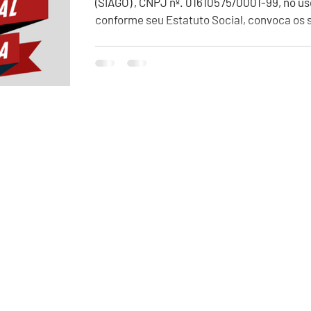
(SIAGO) , CNPJ nº. 01610575/0001-99, no uso
conforme seu Estatuto Social, convoca os s
comparecerem na Assembleia Geral no dia 2
16h00, em primeira convocação, conforme 
segunda convocação, com qualquer número
comparecimento implica em anuência coleti