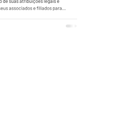
 de suas atribuições legais e
eus associados e filiados para
6/01/2026, na sede do Sindicato, às
quórum estatutário, e às 16h30, em
 de presentes. O não
va, prévia e