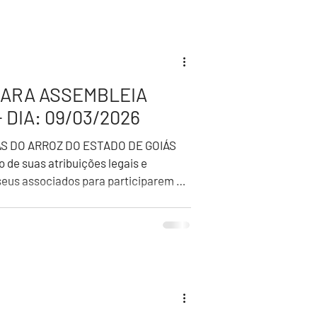
PARA ASSEMBLEIA
DIA: 09/03/2026
IAS DO ARROZ DO ESTADO DE GOIÁS
 de suas atribuições legais e
seus associados para participarem da
alizada de forma híbrida , no dia
h30, conforme quórum legal, e em
r número de participantes, via