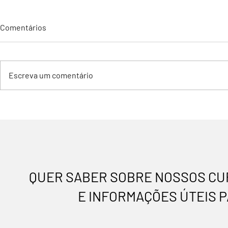
Comentários
Escreva um comentário
EDITAL DE CONVOCAÇÃO
Já está disp
PARA ASSEMBLEIA GERAL
(Acesse aqui
EXTRAORDINÁRIA - DIA:
Convenções
09/03/2026
QUER SABER SOBRE NOSSOS CUR
E INFORMAÇÕES ÚTEIS P