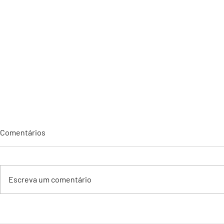
Comentários
Escreva um comentário
EDITAL DE CONVOCAÇÃO
Já está disp
PARA ASSEMBLEIA GERAL
(Acesse aqui